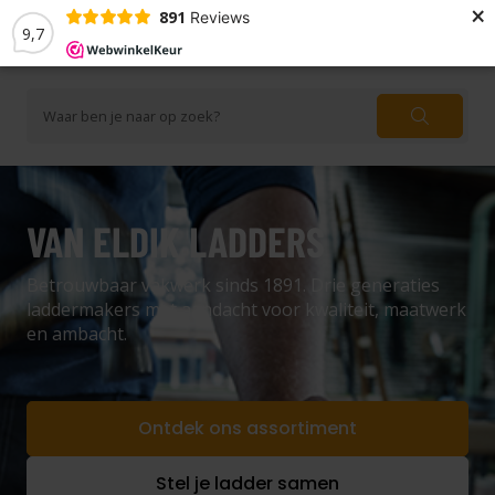
×
891
Reviews
9,7
VAN ELDIK LADDERS
Betrouwbaar vakwerk sinds 1891. Drie generaties
laddermakers met aandacht voor kwaliteit, maatwerk
en ambacht.
Ontdek ons assortiment
Stel je ladder samen