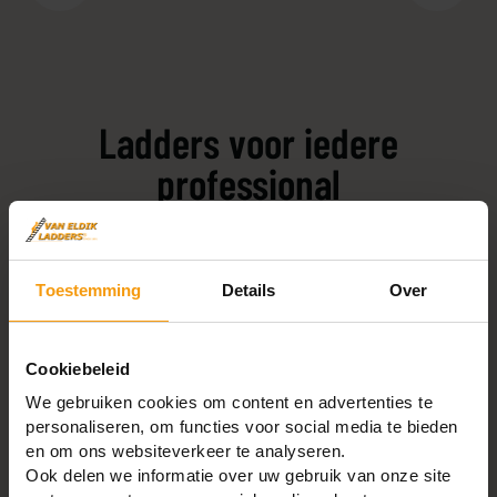
Ladders voor iedere
professional
Schilders, glazenwassers, aannemers,
interieurbouwers en nog veel meer professionals; ze
Toestemming
Details
Over
vertrouwen al jaren op de kwaliteit van Van Eldik.
Waarom? We denken mee, adviseren en leveren
betrouwbare ladders, passend bij jouw project.
Cookiebeleid
We gebruiken cookies om content en advertenties te
personaliseren, om functies voor social media te bieden
Ontdek onze zakelijke oplossingen
en om ons websiteverkeer te analyseren.
Ook delen we informatie over uw gebruik van onze site