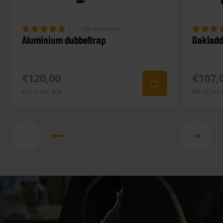
|
Op voorraad
Aluminium dubbeltrap
Dakladd
€120,00
€107,
€99,17 Excl. BTW
€88,43 Excl.