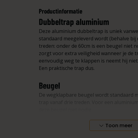
Productinformatie
Dubbeltrap aluminium
Deze aluminium dubbeltrap is uniek vanwe
standaard meegeleverd wordt (behalve bij 
treden: onder de 60cm is een beugel niet n
zorgt voor extra veiligheid wanneer je de t
eenvoudig weg te klappen is neemt hij niet 
Een praktische trap dus.
Beugel
De wegklapbare beugel wordt standaard 
trap vanaf drie treden. Voor een aluminium
deze beugel niet nodig.
Maten
Toon meer
Aluminium dubbeltrappen worden geleverd