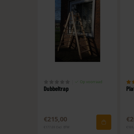
|
Op voorraad
Dubbeltrap
Pla
€215,00
€2
€177,69 Excl. BTW
€169,