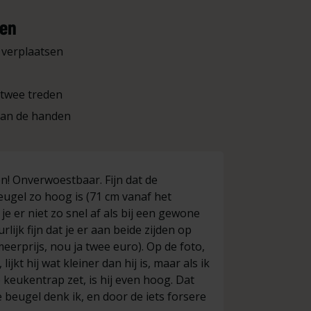
ten
e verplaatsen
 twee treden
aan de handen
en! Onverwoestbaar. Fijn dat de
Top trap. we
ugel zo hoog is (71 cm vanaf het
+
Weegt w
je er niet zo snel af als bij een gewone
+
Staat ze
lijk fijn dat je er aan beide zijden op
+
Werkt vo
eerprijs, nou ja twee euro). Op de foto,
-
Ik krijg
lijkt hij wat kleiner dan hij is, maar als ik
levensduur.
keukentrap zet, is hij even hoog. Dat
Chris Verb
 beugel denk ik, en door de iets forsere