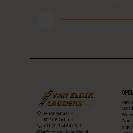
OPE
Maan
Dinsd
Heuningstraat 8
Woen
4051CB Ochten
Dond
+31 (0) 344 641 312
Vrijda
info@vaneldikladders.nl