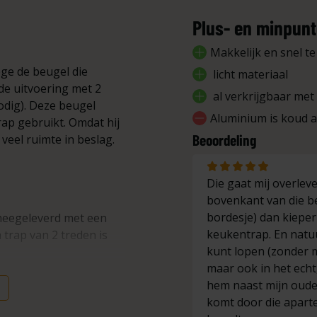
Plus- en minpun
Makkelijk en snel t
ge de beugel die
licht materiaal
de uitvoering met 2
al verkrijgbaar met
odig). Deze beugel
Aluminium is koud 
rap gebruikt. Omdat hij
Beoordeling
veel ruimte in beslag.
Die gaat mij overlev
bovenkant van die be
bordesje) dan kieper 
meegeleverd met een
keukentrap. En natuur
 trap van 2 treden is
kunt lopen (zonder m
maar ook in het echt, 
hem naast mijn oude 
komt door die aparte
 van 2 tot en met 12