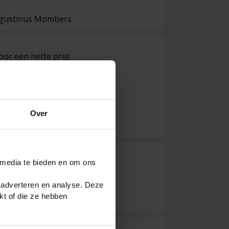
ugustinus Mombers
oor een nette prijs
Stevige trap 
+
Gewicht
+
Afwerki
+
Stabiel
-
Nog nie
Over
R Emmelk
 media te bieden en om ons
ren
goeie trap vo
+
100%
 adverteren en analyse. Deze
kt of die ze hebben
hielke Boo