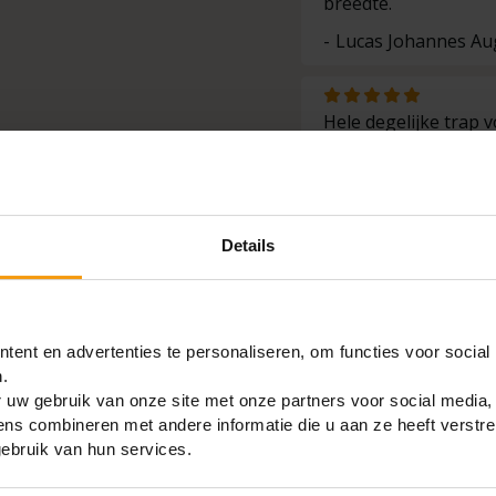
breedte.
er. Dat betekent dat je
Lucas Johannes A
t. De langste trap is
hij makkelijk
 zodat zelfs een lange
Hele degelijke trap v
Wim van Dongen
uitgevoerd kun je hem
Details
t je de trap niet vaak
 bezig bent. Het is zelfs
ten. Zo sta je lekker
ent en advertenties te personaliseren, om functies voor social
het werkt naar beho
.
rowdy
 uw gebruik van onze site met onze partners voor social media,
s combineren met andere informatie die u aan ze heeft verstre
ebruik van hun services.