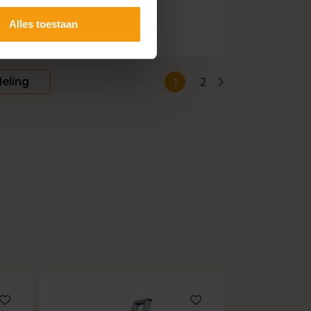
goed!
Alles toestaan
deling
1
2