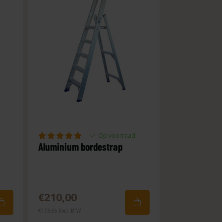
|
Op voorraad
Aluminium bordestrap
Aluminium b
professione
€210,00
€124,00
€173,55 Excl. BTW
€102,48 Excl. BTW