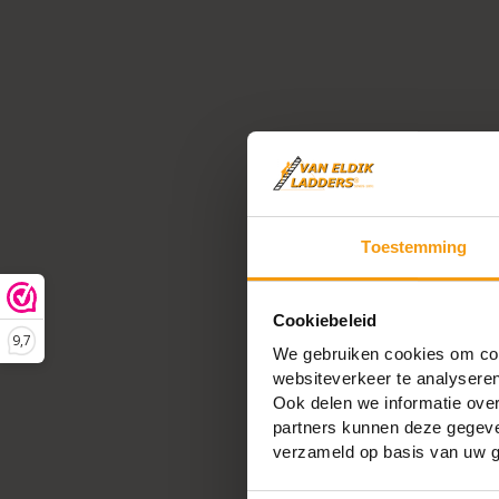
treden. De optrede is ongeveer 25 centimet
met iedere trede 25 centimeter omhoog gaa
hiermee 3 meter. Ondanks zijn lengte blijft 
hanteerbaar.
Aluminium trappen
zijn licht
trap makkelijk te verplaatsen is.
Dubbeltrap
Doordat de trap tweezijdig oploopbaar is 
Toestemming
van twee zijden beklimmen. Dat betekent da
hoeft te verplaatsen wanneer je met je klus
mogelijk om je benen op beide zijden te zet
Cookiebeleid
stevig.
9,7
We gebruiken cookies om cont
websiteverkeer te analyseren
Ook delen we informatie over
partners kunnen deze gegeven
verzameld op basis van uw g