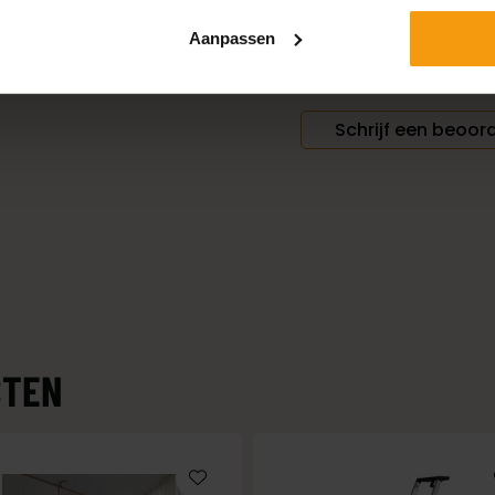
Prima trap en werk 
Aanpassen
Klaas Fuite
Schrijf een beoor
CTEN