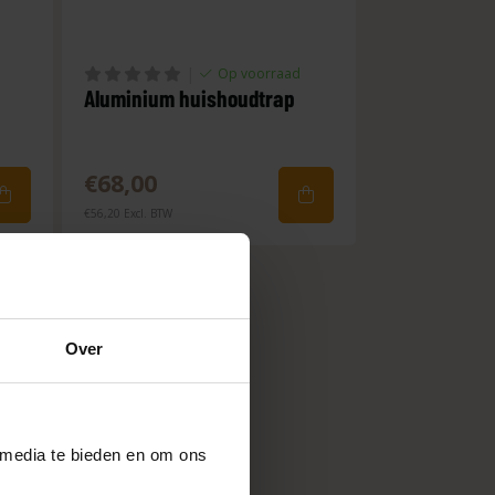
|
Op voorraad
Aluminium huishoudtrap
€68,00
€56,20 Excl. BTW
Over
 media te bieden en om ons