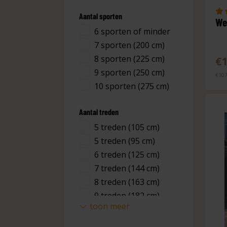
Aantal sporten
We
6 sporten of minder
7 sporten (200 cm)
8 sporten (225 cm)
€1
9 sporten (250 cm)
€107
10 sporten (275 cm)
Aantal treden
5 treden (105 cm)
5 treden (95 cm)
6 treden (125 cm)
7 treden (144 cm)
8 treden (163 cm)
9 treden (182 cm)
toon meer
10 treden (201 cm)
11 treden (220 cm)