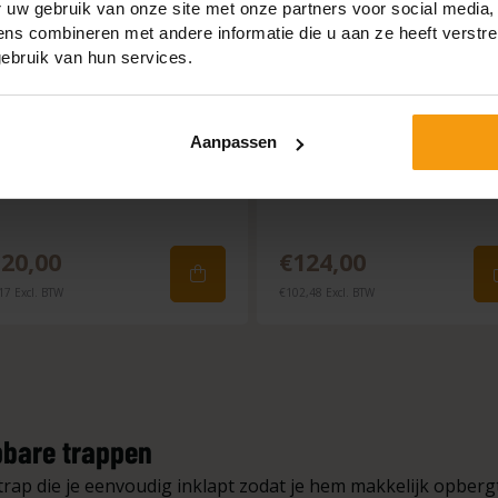
 uw gebruik van onze site met onze partners voor social media,
s combineren met andere informatie die u aan ze heeft verstre
ebruik van hun services.
|
|
Op voorraad
Op voorraad
Aanpassen
uminium dubbeltrap
Aluminium bordestrap se
professioneel
20,00
€124,00
17 Excl. BTW
€102,48 Excl. BTW
pbare trappen
 trap die je eenvoudig inklapt zodat je hem makkelijk opberg