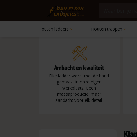
Houten ladders
Houten trappen
Decor
Molen
Videtr
Alumin
Alumi
Badka
Ruimt
Vlieri
Glaze
Dubbe
Wandr
Hoogs
Schild
Trapla
Kledin
Schild
Klaptr
Sierla
Ambacht en kwaliteit
Handd
Elke ladder wordt met de hand
gemaakt in onze eigen
werkplaats. Geen
massaproductie, maar
aandacht voor elk detail.
Kla