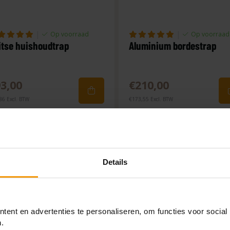
|
|
Op voorraad
Op voorraad
itse huishoudtrap
Aluminium bordestrap
3,00
€210,00
86 Excl. BTW
€173,55 Excl. BTW
Details
ent en advertenties te personaliseren, om functies voor social
.