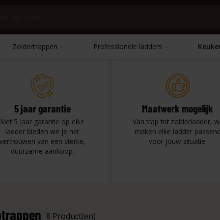
Zoldertrappen
Professionele ladders
Keuke
atie ladders
aarstrappen
appen
ium ladders
nium trappen
Uitschuifladders
Bibliotheektrappen
Steektrappen
Plukladders
Plateautrappen
merladders
ebesparende trappen
ngtrappen
nwassersladders
le trappen
Enkele ladders
Boekenkasttrappen
Werktrappen
Huishoudtrappen
ekladders
lapertrappen
ersladders
dders
Dakladders
Bordestrappen
gladders
erstrappen
appen
Bouwladders
dders
5 jaar garantie
Maatwerk mogelijk
oek ladders
Met 5 jaar garantie op elke
Van trap tot zolderladder, wi
ladder bieden we je het
maken elke ladder passen
vertrouwen van een sterke,
voor jouw situatie.
duurzame aankoop.
ptrappen
8 Product(en)