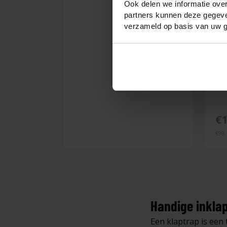
Ook delen we informatie over
partners kunnen deze gegeven
verzameld op basis van uw g
Al
€1
€99,
Handige inkla
Een klaptrap is een