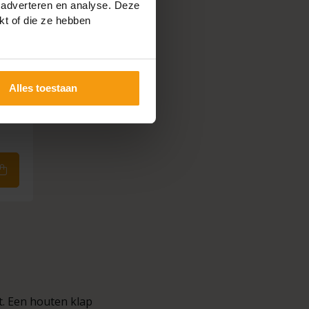
 adverteren en analyse. Deze
kt of die ze hebben
Alles toestaan
mi-
t. Een houten klap