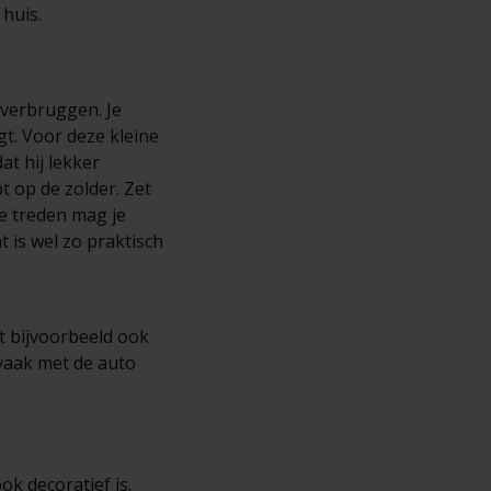
 huis.
overbruggen. Je
t. Voor deze kleine
at hij lekker
t op de zolder. Zet
e treden mag je
 is wel zo praktisch
et bijvoorbeeld ook
 vaak met de auto
k decoratief is.