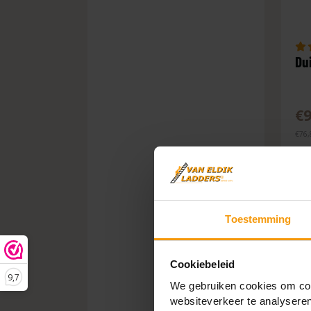
12 treden (239 cm)
Du
€9
€76,
Toestemming
Cookiebeleid
9,7
We gebruiken cookies om cont
websiteverkeer te analyseren