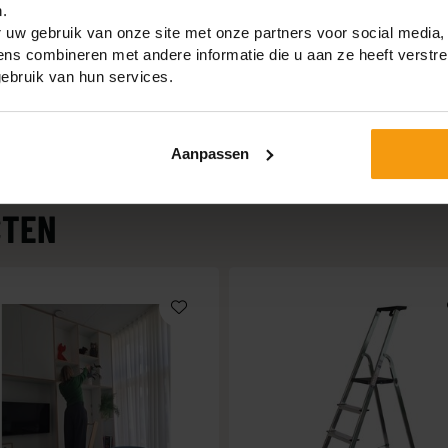
ten van deze trap zijn
.
. Dat betekent dat je
 uw gebruik van onze site met onze partners voor social media,
imeter klimt.
s combineren met andere informatie die u aan ze heeft verstre
ebruik van hun services.
Aanpassen
Lengte
reedte
Lengte
van de
p de
van de
trap -
CTEN
rond
trap
uitgeklapt
7 cm
96 cm
92 cm
0 cm
123 cm
118 cm
3 cm
152 cm
144 cm