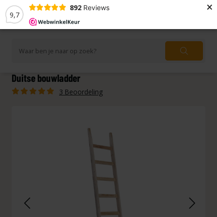
×
892
Reviews
9,7
Duitse bouwladder
3 Beoordeling