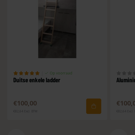
|
Op voorraad
Duitse enkele ladder
Alumini
€100,00
€100,
€82,64 Excl. BTW
€82,64 Excl.