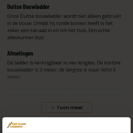
Duitse Bouwladder
Onze Duitse bouwladder wordt niet alleen gebruikt
in de bouw. Omdat hij ronde bomen heeft is het
zeker een sieraad in en om het huis. Een echte
alleskunner dus!
Afmetingen
De ladder is verkrijgbaar in vier lengtes. De kortste
bouwladder is 3 meter, de langste is maar liefst 6
meter.
Buitenmaat ladder
43 centimeter
Toon meer
Binnenmaat ladder
36 centimeter
Afmeting ladderboom
5x10 centimeter
Plus- en minpunten