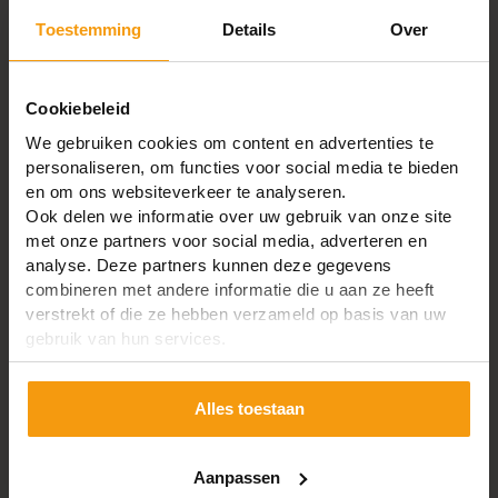
Afmeting sport
3x6 centimeter
Toestemming
Details
Over
Goedkope bouwladder
Optrede (afstand
28 centimeter
Ronde ladderbomen
tussen de sporten)
Verbindingen zijn stevig maar eenvoudig
Cookiebeleid
Ladder voor de bouw
afgewerkt
We gebruiken cookies om content en advertenties te
Omdat deze ladder snel te verplaatsen is en heel erg
Beoordeling
personaliseren, om functies voor social media te bieden
robuust, is het een ideale ladder voor gebruik in de
en om ons websiteverkeer te analyseren.
bouw. Zijn ronde bomen zorgen voor een goed
Ook delen we informatie over uw gebruik van onze site
Mooie degelijke ladder. Mooi product
houvast. Daarnaast zijn de sporten in de bomen
met onze partners voor social media, adverteren en
gefreest zodat ze een grote last kunnen dragen. En
analyse. Deze partners kunnen deze gegevens
+
Degelijk en goed afgewerkt
combineren met andere informatie die u aan ze heeft
ze kunnen tegen een stootje. Dat komt zeker ook
-
Geen
verstrekt of die ze hebben verzameld op basis van uw
weer door de genoemde ronde bomen, als je hier
P de Winter
gebruik van hun services.
tegenaanstoot voorkomt de ronde ernstige
beschadigingen.
Alles toestaan
Goede kwaliteit
Woningaccessoire
+
Top service
Onze Duitse
bouwladder
heeft een unieke
Aanpassen
uitstraling. Ook al is het een ladder oorspronkelijk
Sebastian