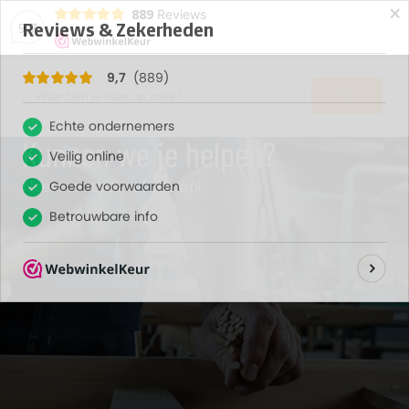
×
889
Reviews
9,7
Kunnen we je helpen?
Neem contact met ons op!