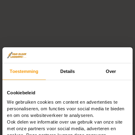
Contact
Toestemming
Details
Over
VANELDIKLADDERS.NL VOF
Heuningstraat 8
4051CB Ochten
Cookiebeleid
Tel:
+31 (0) 344 641 312
We gebruiken cookies om content en advertenties te
info@vaneldikladders.nl
personaliseren, om functies voor social media te bieden
BTW-Nummer: 862332679B01
en om ons websiteverkeer te analyseren.
KVK: 82091692
Ook delen we informatie over uw gebruik van onze site
met onze partners voor social media, adverteren en
IBAN: NL70INGB0006343142