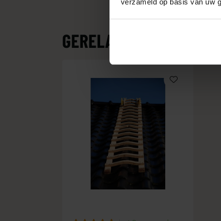
verzameld op basis van uw g
GERELATEERDE PRODU