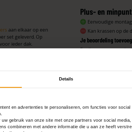
Plus- en minpun
Eenvoudige monta
ers
aan elkaar op een
Kan krassen op de
er set geleverd. Op
Je beoordeling toevoe
 voor ieder dak.
Er zijn nog geen review
in de ladderbomen te
tijd op de ladder,
Schrijf een beoor
nt. Geleverd in een set
Details
n.
ent en advertenties te personaliseren, om functies voor social
.
 uw gebruik van onze site met onze partners voor social media,
s combineren met andere informatie die u aan ze heeft verstre