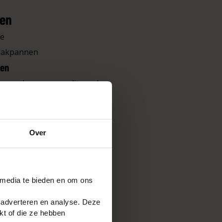
ten
ge
 dakpannen
gen
s geschreven over dit product.
deling
Over
 media te bieden en om ons
 adverteren en analyse. Deze
kt of die ze hebben