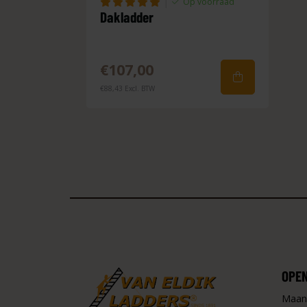
|
Op voorraad
Dakladder
€107,00
€88,43 Excl. BTW
OPE
Maan