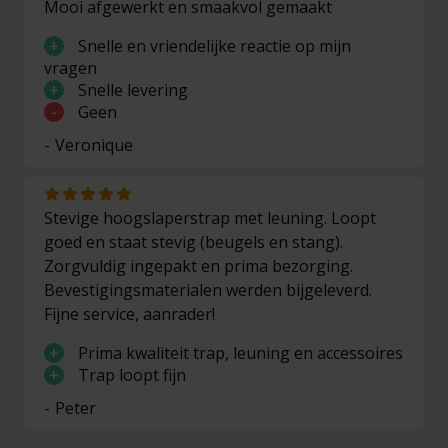
Mooi afgewerkt en smaakvol gemaakt
253
239
95
treden
+
Snelle en vriendelijke reactie op mijn
13
vragen
273
258
102
treden
+
Snelle levering
-
Geen
14
293
277
109
Veronique
treden
15
313
296
116
treden
Stevige hoogslaperstrap met leuning. Loopt
goed en staat stevig (beugels en stang).
16
Zorgvuldig ingepakt en prima bezorging.
333
315
123
treden
Bevestigingsmaterialen werden bijgeleverd.
Fijne service, aanrader!
17
353
334
130
treden
+
Prima kwaliteit trap, leuning en accessoires
+
Trap loopt fijn
18
Peter
treden
373
353
137
(grenen)