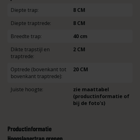
Diepte trap:
8 CM
Diepte traptrede:
8 CM
Breedte trap:
40 cm
Dikte trapstijl en
2 CM
traptrede:
Optrede (bovenkant tot
20 CM
bovenkant traptrede):
Juiste hoogte:
zie maattabel
(productinformatie of
bij de foto's)
Productinformatie
Hoogslapertrap grenen