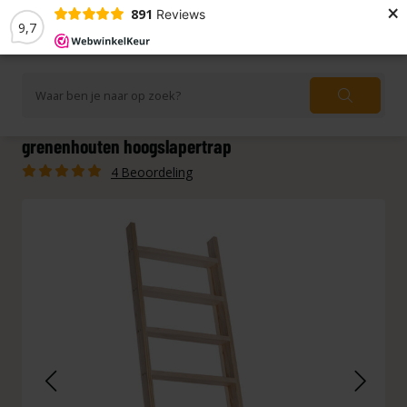
×
891
Reviews
9,7
grenenhouten hoogslapertrap
4 Beoordeling