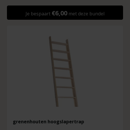
€6,00
Je bespaart
met deze bundel
grenenhouten hoogslapertrap