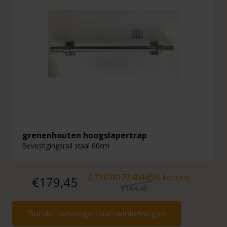
grenenhouten hoogslapertrap
Bevestigingsrail staal 60cm
2.7107617240445
% korting
€179,45
€184,45
Bundel toevoegen aan winkelwagen