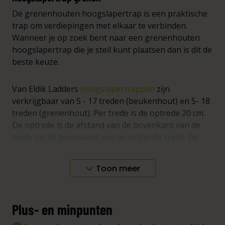
De grenenhouten hoogslapertrap is een praktische
trap om verdiepingen met elkaar te verbinden.
Wanneer je op zoek bent naar een grenenhouten
hoogslapertrap die je steil kunt plaatsen dan is dit de
beste keuze.
Van Eldik Ladders
hoogslapertrappen
zijn
verkrijgbaar van 5 - 17 treden (beukenhout) en 5- 18
treden (grenenhout). Per trede is de optrede 20 cm.
De optrede is de afstand van de bovenkant van de
trede tot de bovenkant van de volgende trede. De
treden hebben een stavlak van 8 cm. De breedte van
zowel de grenenhouten als de beukenhouten
Toon meer
zoldertrap is 40 cm.
Maattabel
Plus- en minpunten
Afstand