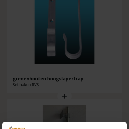
grenenhouten hoogslapertrap
Set haken RVS