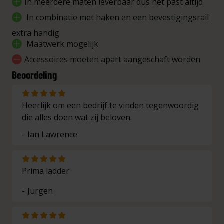
In meerdere maten leverbaar dus het past altijd
Aantal
Lengte
Klimhoogte
tot
In combinatie met haken en een bevestigingsrail
treden
in cm
in cm
muur in
cm
extra handig
Maatwerk mogelijk
5 treden
113
105
47
Accessoires moeten apart aangeschaft worden
6 treden
133
125
53
Beoordeling
7 treden
153
144
60
Heerlijk om een bedrijf te vinden tegenwoordig
8 treden
173
163
67
die alles doen wat zij beloven.
Ian Lawrence
9 treden
193
182
74
10
213
201
81
treden
Prima ladder
11
Jurgen
233
220
88
treden
12