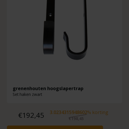
grenenhouten hoogslapertrap
Set haken zwart
3.0234315948602
% korting
€192,45
€198,45