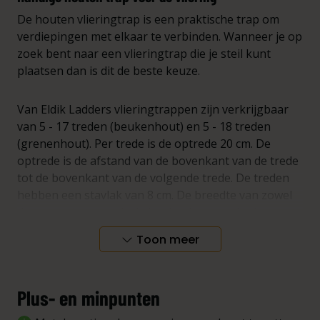
De houten vlieringtrap is een praktische trap om
verdiepingen met elkaar te verbinden. Wanneer je op
zoek bent naar een vlieringtrap die je steil kunt
plaatsen dan is dit de beste keuze.
Van Eldik Ladders vlieringtrappen zijn verkrijgbaar
van 5 - 17 treden (beukenhout) en 5 - 18 treden
(grenenhout). Per trede is de optrede 20 cm. De
optrede is de afstand van de bovenkant van de trede
tot de bovenkant van de volgende trede. De treden
hebben een stavlak van 8 cm. De breedte van zowel
de grenenhouten als de beukenhouten vlieringtrap
is 40 cm.
Toon meer
Maattabel
Plus- en minpunten
Afstand
Aantal
Lengte
Klimhoogte
tot