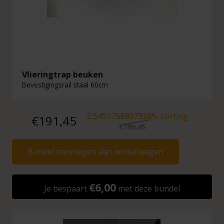
Vlieringtrap beuken
Bevestigingsrail staal 60cm
2.5451768897938
% korting
€191,45
€196,45
Bundel toevoegen aan winkelwagen
€6,00
Je bespaart
met deze bundel