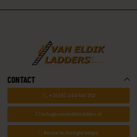
CONTACT
+31 (0) 344 641 312
info@vaneldikladders.nl
Route in Google Maps