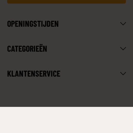
OPENINGSTIJDEN
CATEGORIEËN
KLANTENSERVICE
© Copyright 2026 Van Eldik Ladders - De beste ladders
en trappen! -
Webshop laten maken
door Red Banana