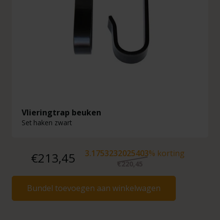
Vlieringtrap beuken
Set haken zwart
3.1753232025403
% korting
€213,45
€220,45
Bundel toevoegen aan winkelwagen