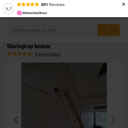
×
891
Reviews
9,7
Vlieringtrap beuken
6 Beoordeling