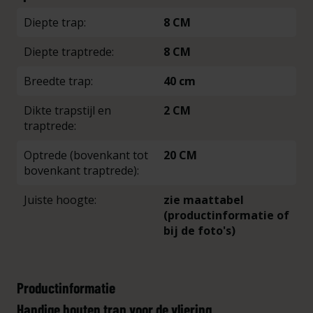
Diepte trap:
8 CM
Diepte traptrede:
8 CM
Breedte trap:
40 cm
Dikte trapstijl en
2 CM
traptrede:
Optrede (bovenkant tot
20 CM
bovenkant traptrede):
Juiste hoogte:
zie maattabel
(productinformatie of
bij de foto's)
Productinformatie
Handige houten trap voor de vliering