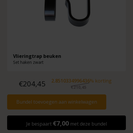
Vlieringtrap beuken
Set haken zwart
2.8510334996436
% korting
€204,45
€210,45
Bundel toevoegen aan winkelwagen
€7,00
Je bespaart
met deze bundel