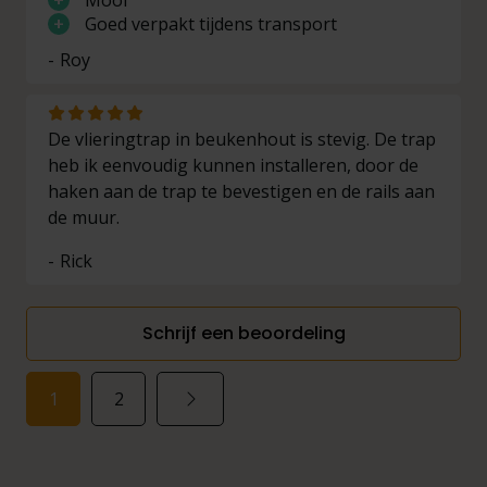
Mooi
+
Goed verpakt tijdens transport
13
273
258
102
Roy
treden
14
293
277
109
treden
De vlieringtrap in beukenhout is stevig. De trap
heb ik eenvoudig kunnen installeren, door de
15
haken aan de trap te bevestigen en de rails aan
313
296
116
treden
de muur.
16
Rick
333
315
123
treden
17
Schrijf een beoordeling
353
334
130
treden
18
1
2
treden
373
353
137
(grenen)