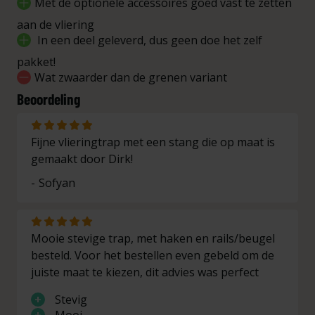
Met de optionele accessoires goed vast te zetten
treden
in cm
in cm
muur in
cm
aan de vliering
In een deel geleverd, dus geen doe het zelf
5 treden
113
105
47
pakket!
Wat zwaarder dan de grenen variant
6 treden
133
125
53
Beoordeling
7 treden
153
144
60
Fijne vlieringtrap met een stang die op maat is
8 treden
173
163
67
gemaakt door Dirk!
9 treden
193
182
74
Sofyan
10
213
201
81
treden
Mooie stevige trap, met haken en rails/beugel
11
besteld. Voor het bestellen even gebeld om de
233
220
88
treden
juiste maat te kiezen, dit advies was perfect
12
+
Stevig
253
239
95
treden
+