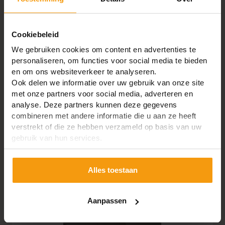
Cookiebeleid
We gebruiken cookies om content en advertenties te
Vlieringtrap beuken
personaliseren, om functies voor social media te bieden
Bevestigingsrail staal 125cm
en om ons websiteverkeer te analyseren.
Ook delen we informatie over uw gebruik van onze site
met onze partners voor social media, adverteren en
2.4521824423737
% korting
€198,90
analyse. Deze partners kunnen deze gegevens
€203,90
combineren met andere informatie die u aan ze heeft
verstrekt of die ze hebben verzameld op basis van uw
Bundel toevoegen aan winkelwagen
gebruik van hun services.
€5,00
Je bespaart
met deze bundel
Alles toestaan
Aanpassen