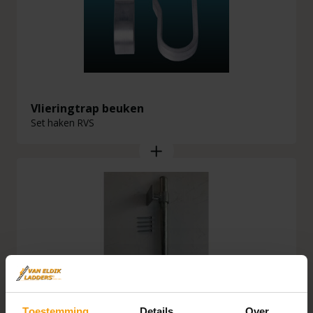
Vlieringtrap beuken
Set haken RVS
Toestemming
Details
Over