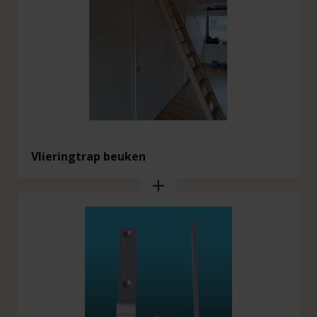
Breedte trap
40cm
Diepte trap
8cm
Diepte traptrede
8cm
Vlieringtrap beuken
Dikte trapstijl en traptrede
2cm
Optrede (bovenkant tot bovenkant
20cm
traptrede)