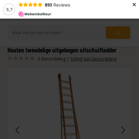
×
893
Reviews
9,7
Houten tweedelige uitgebogen uitschuifladder
0 Beoordeling
|
Schrijf een beoordeling