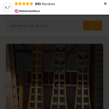
×
893
Reviews
9,7